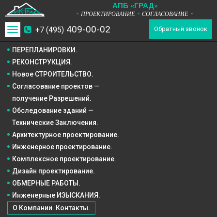
А
П
Б
«ГРАД»
ПРОЕКТИРОВАНИЕ
СОГЛАСОВАНИЕ
*
*
*
409-00-02
+7 (495)
Toggle
Обратный звонок
navigation
ПЕРЕПЛАНИРОВКИ.
РЕКОНСТРУКЦИЯ.
Новое СТРОИТЕЛЬСТВО.
Согласование проектов —
получение Разрешений.
Обследование зданий —
Технические Заключения.
Архитектурное
проектирование.
Инженерное
проектирование.
Комплексное
проектирование.
Дизайн
проектирование.
ОБМЕРНЫЕ РАБОТЫ.
Инженерные ИЗЫСКАНИЯ.
О Компании. Контакты.