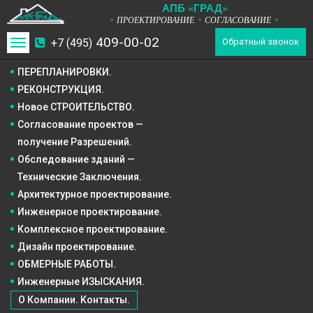
А
П
Б
«ГРАД»
ПРОЕКТИРОВАНИЕ
СОГЛАСОВАНИЕ
*
*
*
409-00-02
+7 (495)
Toggle
Обратный звонок
navigation
ПЕРЕПЛАНИРОВКИ.
РЕКОНСТРУКЦИЯ.
Новое СТРОИТЕЛЬСТВО.
Согласование проектов —
получение Разрешений.
Обследование зданий —
Технические Заключения.
Архитектурное
проектирование.
Инженерное
проектирование.
Комплексное
проектирование.
Дизайн
проектирование.
ОБМЕРНЫЕ РАБОТЫ.
Инженерные ИЗЫСКАНИЯ.
О Компании. Контакты.