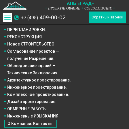
А
П
Б
«ГРАД»
ПРОЕКТИРОВАНИЕ
СОГЛАСОВАНИЕ
*
*
*
409-00-02
+7 (495)
Toggle
Обратный звонок
navigation
ПЕРЕПЛАНИРОВКИ.
РЕКОНСТРУКЦИЯ.
Новое СТРОИТЕЛЬСТВО.
Согласование проектов —
получение Разрешений.
Обследование зданий —
Технические Заключения.
Архитектурное
проектирование.
Инженерное
проектирование.
Комплексное
проектирование.
Дизайн
проектирование.
ОБМЕРНЫЕ РАБОТЫ.
Инженерные ИЗЫСКАНИЯ.
О Компании. Контакты.