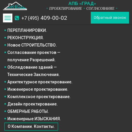
А
П
Б
«ГРАД»
ПРОЕКТИРОВАНИЕ
СОГЛАСОВАНИЕ
*
*
*
409-00-02
+7 (495)
Toggle
Обратный звонок
navigation
ПЕРЕПЛАНИРОВКИ.
РЕКОНСТРУКЦИЯ.
Новое СТРОИТЕЛЬСТВО.
Согласование проектов —
получение Разрешений.
Обследование зданий —
Технические Заключения.
Архитектурное
проектирование.
Инженерное
проектирование.
Комплексное
проектирование.
Дизайн
проектирование.
ОБМЕРНЫЕ РАБОТЫ.
Инженерные ИЗЫСКАНИЯ.
О Компании. Контакты.