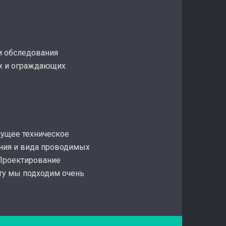
и обследования
их и ограждающих
кущее техническое
ания и вида проводимых
 Проектирование
ту мы подходим очень