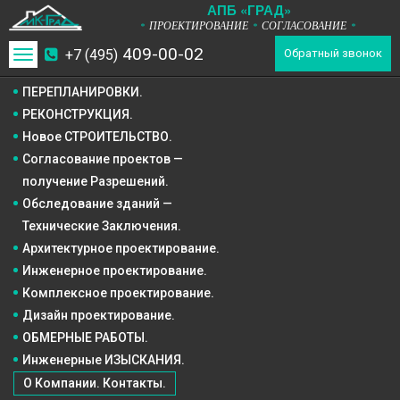
А
П
Б
«ГРАД»
ПРОЕКТИРОВАНИЕ
СОГЛАСОВАНИЕ
*
*
*
409-00-02
+7 (495)
Toggle
Обратный звонок
navigation
ПЕРЕПЛАНИРОВКИ.
РЕКОНСТРУКЦИЯ.
Новое СТРОИТЕЛЬСТВО.
Согласование проектов —
получение Разрешений.
Обследование зданий —
Технические Заключения.
Архитектурное
проектирование.
Инженерное
проектирование.
Комплексное
проектирование.
Дизайн
проектирование.
ОБМЕРНЫЕ РАБОТЫ.
Инженерные ИЗЫСКАНИЯ.
О Компании. Контакты.