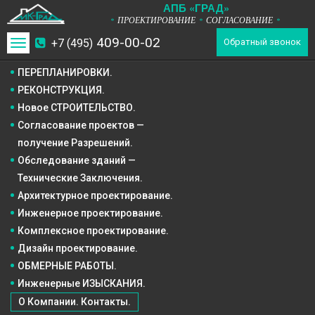
А
П
Б
«ГРАД»
ПРОЕКТИРОВАНИЕ
СОГЛАСОВАНИЕ
*
*
*
409-00-02
+7 (495)
Toggle
Обратный звонок
navigation
ПЕРЕПЛАНИРОВКИ.
РЕКОНСТРУКЦИЯ.
Новое СТРОИТЕЛЬСТВО.
Согласование проектов —
получение Разрешений.
Обследование зданий —
Технические Заключения.
Архитектурное
проектирование.
Инженерное
проектирование.
Комплексное
проектирование.
Дизайн
проектирование.
ОБМЕРНЫЕ РАБОТЫ.
Инженерные ИЗЫСКАНИЯ.
О Компании. Контакты.