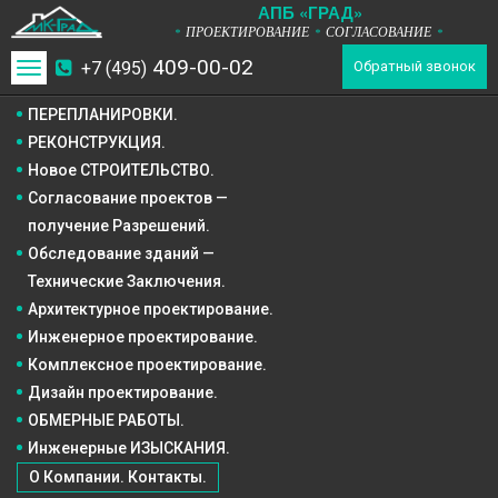
А
П
Б
«ГРАД»
ПРОЕКТИРОВАНИЕ
СОГЛАСОВАНИЕ
*
*
*
409-00-02
+7 (495)
Toggle
Обратный звонок
navigation
ПЕРЕПЛАНИРОВКИ.
РЕКОНСТРУКЦИЯ.
Новое СТРОИТЕЛЬСТВО.
Согласование проектов —
получение Разрешений.
Обследование зданий —
Технические Заключения.
Архитектурное
проектирование.
Инженерное
проектирование.
Комплексное
проектирование.
Дизайн
проектирование.
ОБМЕРНЫЕ РАБОТЫ.
Инженерные ИЗЫСКАНИЯ.
О Компании. Контакты.