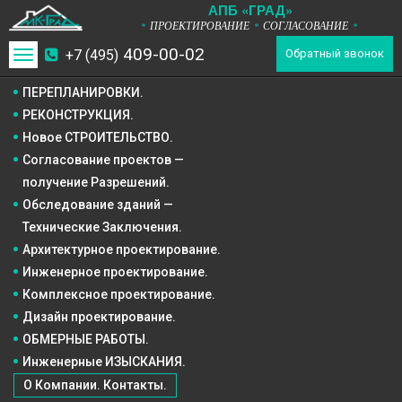
А
П
Б
«ГРАД»
ПРОЕКТИРОВАНИЕ
СОГЛАСОВАНИЕ
*
*
*
409-00-02
+7 (495)
Toggle
Обратный звонок
navigation
ПЕРЕПЛАНИРОВКИ.
РЕКОНСТРУКЦИЯ.
Новое СТРОИТЕЛЬСТВО.
Согласование проектов —
получение Разрешений.
Обследование зданий —
Технические Заключения.
Архитектурное
проектирование.
Инженерное
проектирование.
Комплексное
проектирование.
Дизайн
проектирование.
ОБМЕРНЫЕ РАБОТЫ.
Инженерные ИЗЫСКАНИЯ.
О Компании. Контакты.