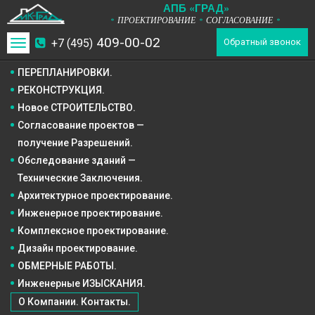
А
П
Б
«ГРАД»
ПРОЕКТИРОВАНИЕ
СОГЛАСОВАНИЕ
*
*
*
409-00-02
+7 (495)
Toggle
Обратный звонок
navigation
ПЕРЕПЛАНИРОВКИ.
РЕКОНСТРУКЦИЯ.
Новое СТРОИТЕЛЬСТВО.
Согласование проектов —
получение Разрешений.
Обследование зданий —
Технические Заключения.
Архитектурное
проектирование.
Инженерное
проектирование.
Комплексное
проектирование.
Дизайн
проектирование.
ОБМЕРНЫЕ РАБОТЫ.
Инженерные ИЗЫСКАНИЯ.
О Компании. Контакты.