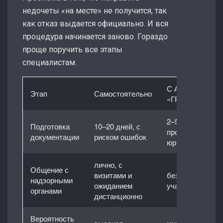
недочеты «на месте» не получится, так
как отказ выдается официально. И вся
процедура начинается заново. Гораздо
проще поручить все этапы
специалистам.
С АПБ
Этап
Самостоятельно
«ГРАД»
2–5 дней, с
Подготовка
10–20 дней, с
проверкой
документации
риском ошибок
юристов
лично, с
Общение с
визитами и
без вашего
надзорными
ожиданием
участия
органами
дистанционно
Вероятность