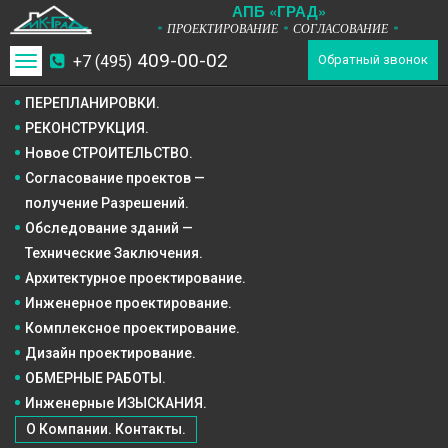
А
П
Б
«ГРАД»
ПРОЕКТИРОВАНИЕ
СОГЛАСОВАНИЕ
*
*
*
409-00-02
+7 (495)
Toggle
Обратный звонок
navigation
ПЕРЕПЛАНИРОВКИ.
РЕКОНСТРУКЦИЯ.
Новое СТРОИТЕЛЬСТВО.
Согласование проектов —
получение Разрешений.
Обследование зданий —
Технические Заключения.
Архитектурное
проектирование.
Инженерное
проектирование.
Комплексное
проектирование.
Дизайн
проектирование.
ОБМЕРНЫЕ РАБОТЫ.
Инженерные ИЗЫСКАНИЯ.
О Компании. Контакты.