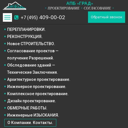
А
П
Б
«ГРАД»
ПРОЕКТИРОВАНИЕ
СОГЛАСОВАНИЕ
*
*
*
409-00-02
+7 (495)
Toggle
Обратный звонок
navigation
ПЕРЕПЛАНИРОВКИ.
РЕКОНСТРУКЦИЯ.
Новое СТРОИТЕЛЬСТВО.
Согласование проектов —
получение Разрешений.
Обследование зданий —
Технические Заключения.
Архитектурное
проектирование.
Инженерное
проектирование.
Комплексное
проектирование.
Дизайн
проектирование.
ОБМЕРНЫЕ РАБОТЫ.
Инженерные ИЗЫСКАНИЯ.
О Компании. Контакты.