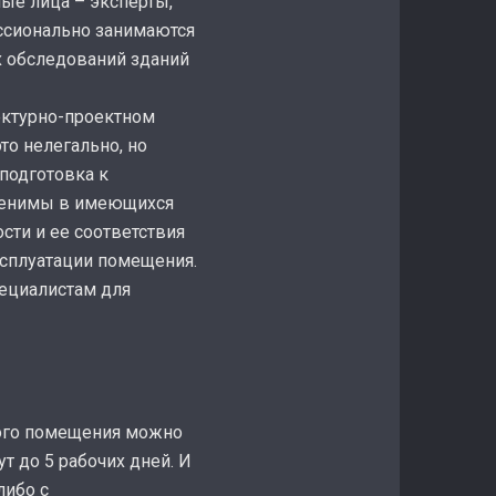
ые лица – эксперты,
ссионально занимаются
х обследований зданий
ектурно-проектном
то нелегально, но
 подготовка к
именимы в имеющихся
ости и ее соответствия
сплуатации помещения.
пециалистам для
лого помещения можно
т до 5 рабочих дней. И
либо с