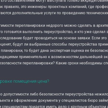
Его составителями могут выступать только аккредитованн
к правило, это инженеры проектных компаний, где профе
гаются дополнительные услуги по проведению технически
тимости перепланировки недорого можно сделать в архит
то готовится выполнить переустройство, и кто уже сделал э
следование будет проводиться на основе заявки. Если это
 оценят, будут ли выбранные способы переустройства пр
 планировки, то будет дана экспертная оценка ее безопасн
ндациями применительно к возможностям дальнейшей эк
безопасности перепланировки? Какие сроки необходимы с
ировке помещения цена?
 о допустимости либо безопасности переустройства нежи
бъекта и оформление документа у специалистов бюро займу
ли специалистам придется иметь дело с крупным объектом 