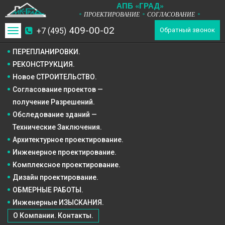
А
П
Б
«ГРАД»
ПРОЕКТИРОВАНИЕ
СОГЛАСОВАНИЕ
*
*
*
409-00-02
+7 (495)
Toggle
Обратный звонок
navigation
ПЕРЕПЛАНИРОВКИ.
РЕКОНСТРУКЦИЯ.
Новое СТРОИТЕЛЬСТВО.
Согласование проектов —
получение Разрешений.
Обследование зданий —
Технические Заключения.
Архитектурное
проектирование.
Инженерное
проектирование.
Комплексное
проектирование.
Дизайн
проектирование.
ОБМЕРНЫЕ РАБОТЫ.
Инженерные ИЗЫСКАНИЯ.
О Компании. Контакты.