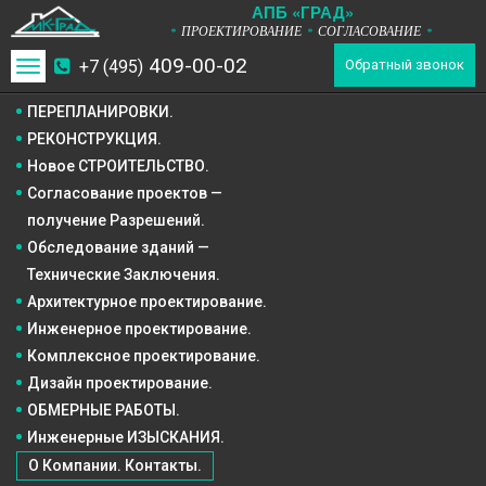
А
П
Б
«ГРАД»
ПРОЕКТИРОВАНИЕ
СОГЛАСОВАНИЕ
*
*
*
409-00-02
+7 (495)
Toggle
Обратный звонок
navigation
ПЕРЕПЛАНИРОВКИ.
РЕКОНСТРУКЦИЯ.
Новое СТРОИТЕЛЬСТВО.
Согласование проектов —
получение Разрешений.
Обследование зданий —
Технические Заключения.
Архитектурное
проектирование.
Инженерное
проектирование.
Комплексное
проектирование.
Дизайн
проектирование.
ОБМЕРНЫЕ РАБОТЫ.
Инженерные ИЗЫСКАНИЯ.
О Компании. Контакты.