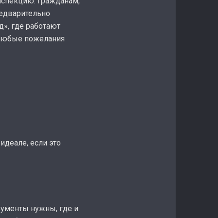
нспекцию. Гражданам,
редварительно
д», где работают
 любые пожелания
идеале, если это
окументы нужны, где и