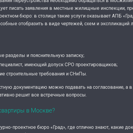
ования переустройства необходимо обращаться в Мосжили
ует писать заявления в местные жилищные инспекции, п
оектном бюро: в столице такие услуги оказывает АПБ «Гра
собные отобразить в виде чертежей, схем и экспликаций
е разделы и пояснительную записку;
специалист, имеющий допуск СРО проектировщиков;
ие строительные требования и СНиПы.
тную документацию можно подавать на согласование, а в 
ативно решит все встречные вопросы.
квартиры в Москве?
турно-проектное бюро «Град», где отлично знают, какие д