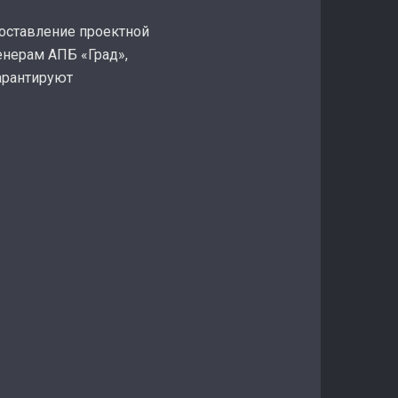
оставление проектной
енерам АПБ «Град»,
арантируют