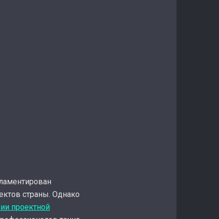
гламентирован
ектов страны. Однако
нии проектной