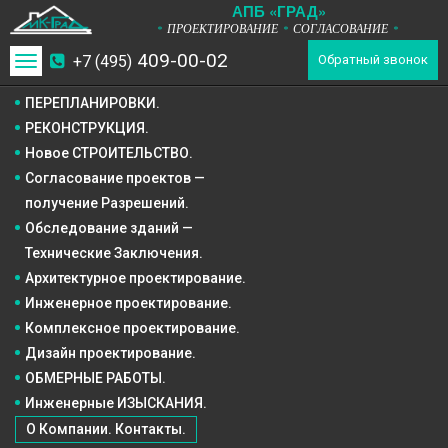
А
П
Б
«ГРАД»
ПРОЕКТИРОВАНИЕ
СОГЛАСОВАНИЕ
*
*
*
409-00-02
+7 (495)
Toggle
Обратный звонок
navigation
ПЕРЕПЛАНИРОВКИ.
РЕКОНСТРУКЦИЯ.
Новое СТРОИТЕЛЬСТВО.
Согласование проектов —
получение Разрешений.
Обследование зданий —
Технические Заключения.
Архитектурное
проектирование.
Инженерное
проектирование.
Комплексное
проектирование.
Дизайн
проектирование.
ОБМЕРНЫЕ РАБОТЫ.
Инженерные ИЗЫСКАНИЯ.
О Компании. Контакты.