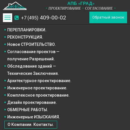
А
П
Б
«ГРАД»
ПРОЕКТИРОВАНИЕ
СОГЛАСОВАНИЕ
*
*
*
409-00-02
+7 (495)
Toggle
Обратный звонок
navigation
ПЕРЕПЛАНИРОВКИ.
РЕКОНСТРУКЦИЯ.
Новое СТРОИТЕЛЬСТВО.
Согласование проектов —
получение Разрешений.
Обследование зданий —
Технические Заключения.
Архитектурное
проектирование.
Инженерное
проектирование.
Комплексное
проектирование.
Дизайн
проектирование.
ОБМЕРНЫЕ РАБОТЫ.
Инженерные ИЗЫСКАНИЯ.
О Компании. Контакты.