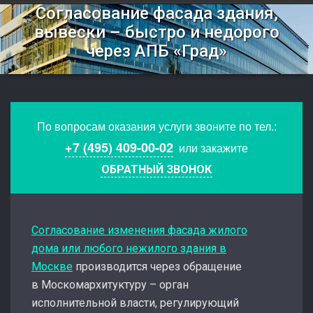
Согласование фасада здания,
вывески – быстро и недорого
через АПБ «Град»
По вопросам оказания услуги звоните по тел.:
+7 (495) 409-00-02
или закажите
ОБРАТНЫЙ ЗВОНОК
Согласование изменения фасада жилого
дома или любого нежилого здания в
Москве
производится через обращение
в Москомархитуктуру – орган
исполнительной власти, регулирующий