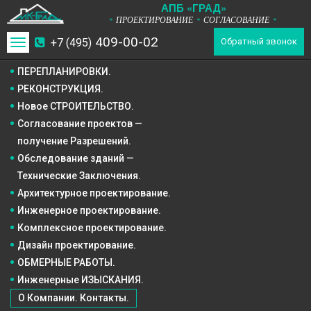
А
П
Б
«ГРАД»
ПРОЕКТИРОВАНИЕ
СОГЛАСОВАНИЕ
*
*
*
409-00-02
+7 (495)
Toggle
Обратный звонок
navigation
ПЕРЕПЛАНИРОВКИ.
РЕКОНСТРУКЦИЯ.
Новое СТРОИТЕЛЬСТВО.
Согласование проектов —
получение Разрешений.
Обследование зданий —
Технические Заключения.
Архитектурное
проектирование.
Инженерное
проектирование.
Комплексное
проектирование.
Дизайн
проектирование.
ОБМЕРНЫЕ РАБОТЫ.
Инженерные ИЗЫСКАНИЯ.
О Компании. Контакты.