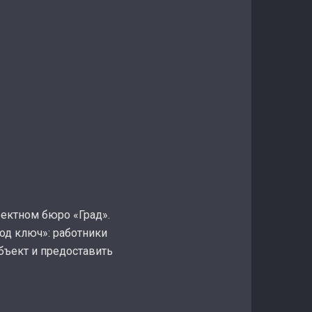
ектном бюро «Град».
од ключ»: работники
бъект и предоставить