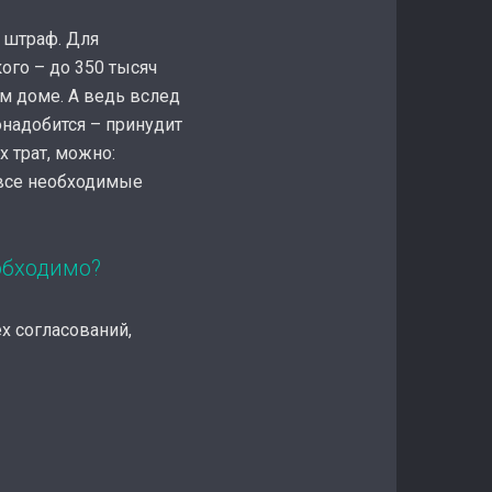
 штраф. Для
ого – до 350 тысяч
м доме. А ведь вслед
онадобится – принудит
х трат, можно:
 все необходимые
обходимо?
х согласований,