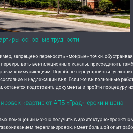
артиры: основные трудности
ример, запрещено переносить «мокрые» точки, обустраива
 перекрывать вентиляционные каналы, присоединять тамб
ным коммуникациям. Подобное переустройство узаконить 
 состояние и надлежащий вид. Если же выполненные рабо
 останется подготовить документы и пройти процедуру их
ровок квартир от АПБ «Град»: сроки и цена
ых помещений можно получить в архитектурно-проектном 
узакониванием перепланировок, имеет большой опыт раб