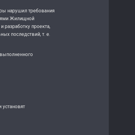
иры нарушил требования
елями Жилищной
и разработку проекта,
ых последствий, т. е.
я выполненного
 установят