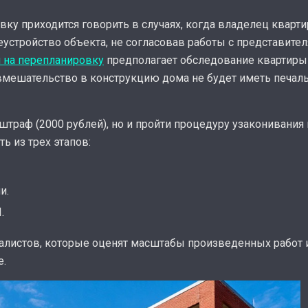
вку приходится говорить в случаях, когда владелец кварт
еустройство объекта, не согласовав работы с представит
 на перепланировку
предполагает обследование квартиры 
 вмешательство в конструкцию дома не будет иметь печальн
штраф (2000 рублей), но и пройти процедуру узаконивани
ь из трех этапов:
и.
.
алистов, которые оценят масштабы произведенных работ и
е.