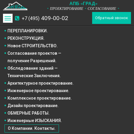
А
П
Б
«ГРАД»
ПРОЕКТИРОВАНИЕ
СОГЛАСОВАНИЕ
*
*
*
409-00-02
+7 (495)
Toggle
Обратный звонок
navigation
ПЕРЕПЛАНИРОВКИ.
РЕКОНСТРУКЦИЯ.
Новое СТРОИТЕЛЬСТВО.
Согласование проектов —
получение Разрешений.
Обследование зданий —
Технические Заключения.
Архитектурное
проектирование.
Инженерное
проектирование.
Комплексное
проектирование.
Дизайн
проектирование.
ОБМЕРНЫЕ РАБОТЫ.
Инженерные ИЗЫСКАНИЯ.
О Компании. Контакты.