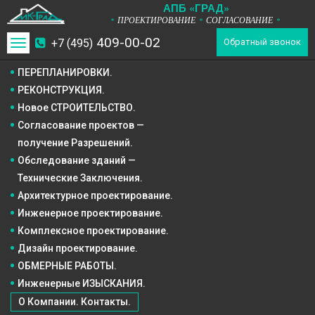
А
П
Б
«ГРАД»
ПРОЕКТИРОВАНИЕ
СОГЛАСОВАНИЕ
*
*
*
409-00-02
+7 (495)
Toggle
Обратный звонок
navigation
ПЕРЕПЛАНИРОВКИ.
РЕКОНСТРУКЦИЯ.
Новое СТРОИТЕЛЬСТВО.
Согласование проектов —
получение Разрешений.
Обследование зданий —
Технические Заключения.
Архитектурное
проектирование.
Инженерное
проектирование.
Комплексное
проектирование.
Дизайн
проектирование.
ОБМЕРНЫЕ РАБОТЫ.
Инженерные ИЗЫСКАНИЯ.
О Компании. Контакты.