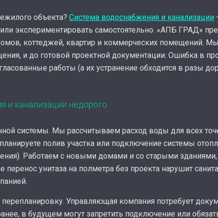
нежилого объекта?
Система водоснабжения и канализации
—
ь или экспериментировать самостоятельно. «АПБ ГРАД» пре
омов, коттеджей, квартир и коммерческих помещений. Мы
щения, и до готовой проектной документации. Ошибка в пр
гласованные работы (а их устранение обходится в разы до
я и канализации недорого
ечной системы. Мы рассчитываем расход воды для всех то
 планируете полив участка или подключение системы отоп
вления). Работаем с новыми домами и со старыми зданиями,
 перенос унитаза на полметра без проекта нарушит сани
панией.
ь перепланировку. Управляющая компания потребует доку
ранее, в будущем могут запретить подключение или обязат