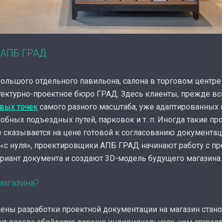
 АПБ ГРАД
ольшого отдельного павильона, салона в торговом центре
ектурно-проектное бюро ГРАД. Здесь клиенты, прежде все
овых точек
самого разного масштаба, уже адаптированных 
бных подъездных путей, парковок и т. п. Иногда такие п
е сказывается на цене готовой к согласованию документац
а «с нуля», проектировщики АПБ ГРАД начинают работу с п
ариант документа и создают 3D-модель будущего магазина.
магазина?
ены разработки проектной документации на магазин стан