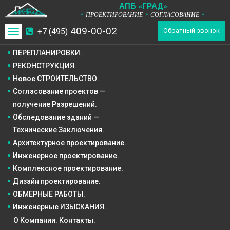
А
П
Б
«ГРАД»
ПРОЕКТИРОВАНИЕ
СОГЛАСОВАНИЕ
*
*
*
409-00-02
+7 (495)
Toggle
Обратный звонок
navigation
ПЕРЕПЛАНИРОВКИ.
РЕКОНСТРУКЦИЯ.
Новое СТРОИТЕЛЬСТВО.
Согласование проектов —
получение Разрешений.
Обследование зданий —
Технические Заключения.
Архитектурное
проектирование.
Инженерное
проектирование.
Комплексное
проектирование.
Дизайн
проектирование.
ОБМЕРНЫЕ РАБОТЫ.
Инженерные ИЗЫСКАНИЯ.
О Компании. Контакты.