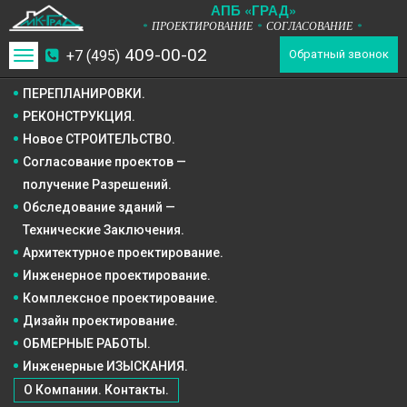
А
П
Б
«ГРАД»
ПРОЕКТИРОВАНИЕ
СОГЛАСОВАНИЕ
*
*
*
409-00-02
+7 (495)
Toggle
Обратный звонок
navigation
ПЕРЕПЛАНИРОВКИ.
РЕКОНСТРУКЦИЯ.
Новое СТРОИТЕЛЬСТВО.
Согласование проектов —
получение Разрешений.
Обследование зданий —
Технические Заключения.
Архитектурное
проектирование.
Инженерное
проектирование.
Комплексное
проектирование.
Дизайн
проектирование.
ОБМЕРНЫЕ РАБОТЫ.
Инженерные ИЗЫСКАНИЯ.
О Компании. Контакты.