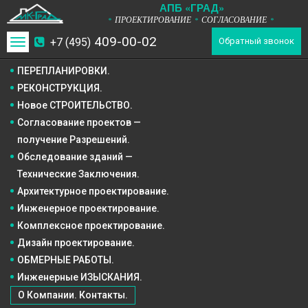
А
П
Б
«ГРАД»
ПРОЕКТИРОВАНИЕ
СОГЛАСОВАНИЕ
*
*
*
409-00-02
+7 (495)
Toggle
Обратный звонок
navigation
ПЕРЕПЛАНИРОВКИ.
РЕКОНСТРУКЦИЯ.
Новое СТРОИТЕЛЬСТВО.
Согласование проектов —
получение Разрешений.
Обследование зданий —
Технические Заключения.
Архитектурное
проектирование.
Инженерное
проектирование.
Комплексное
проектирование.
Дизайн
проектирование.
ОБМЕРНЫЕ РАБОТЫ.
Инженерные ИЗЫСКАНИЯ.
О Компании. Контакты.