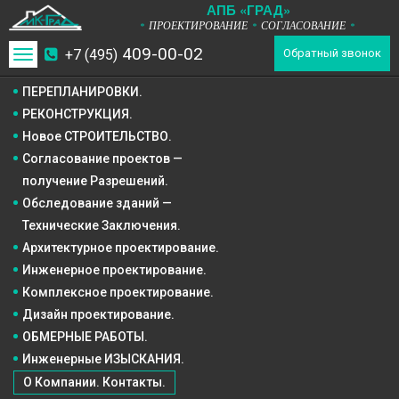
А
П
Б
«ГРАД»
ПРОЕКТИРОВАНИЕ
СОГЛАСОВАНИЕ
*
*
*
409-00-02
+7 (495)
Toggle
Обратный звонок
navigation
ПЕРЕПЛАНИРОВКИ.
РЕКОНСТРУКЦИЯ.
Новое СТРОИТЕЛЬСТВО.
Согласование проектов —
получение Разрешений.
Обследование зданий —
Технические Заключения.
Архитектурное
проектирование.
Инженерное
проектирование.
Комплексное
проектирование.
Дизайн
проектирование.
ОБМЕРНЫЕ РАБОТЫ.
Инженерные ИЗЫСКАНИЯ.
О Компании. Контакты.