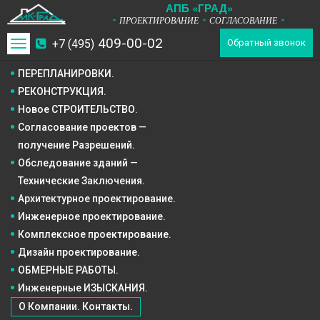
А
П
Б
«ГРАД»
ПРОЕКТИРОВАНИЕ
СОГЛАСОВАНИЕ
*
*
*
409-00-02
+7 (495)
Toggle
Обратный звонок
navigation
ПЕРЕПЛАНИРОВКИ.
РЕКОНСТРУКЦИЯ.
Новое СТРОИТЕЛЬСТВО.
Согласование проектов —
получение Разрешений.
Обследование зданий —
Технические Заключения.
Архитектурное
проектирование.
Инженерное
проектирование.
Комплексное
проектирование.
Дизайн
проектирование.
ОБМЕРНЫЕ РАБОТЫ.
Инженерные ИЗЫСКАНИЯ.
О Компании. Контакты.