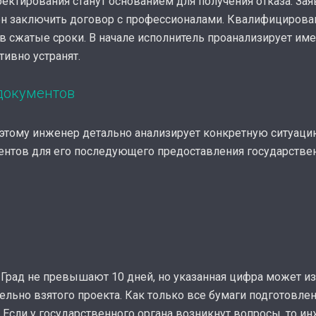
ектирования станут основанием для получения отказа. Зая
жен заключить договор с профессионалами. Квалифициров
ч в сжатые сроки. В начале исполнитель проанализирует 
тивно устранят.
документов
этому инженер детально анализирует конкретную ситуаци
нтов для его последующего предоставления государствен
 Град не превышают 10 дней, но указанная цифра может 
льно взятого проекта. Как только все бумаги подготовле
. Если у государственного органа возникнут вопросы, то и