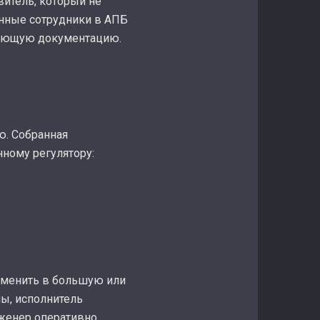
витель, который не
анные сотрудники в АПБ
имеющую документацию.
ю. Собранная
ному регулятору:
изменить в большую или
ны, исполнитель
нженер оперативно