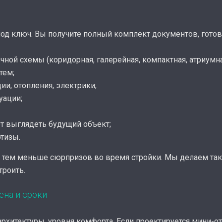
д ключ. Вы получите полный комплект документов, готовы
ной схемы (коридорная, галерейная, компактная, атриумна
тем;
ии, отопления, электрики;
уации;
ет выглядеть будущий объект;
ртизы.
, тем меньше сюрпризов во время стройки. Мы делаем так
троить.
ена и сроки
рхитектуры, уровня комфорта. Если проектируется мини-оте