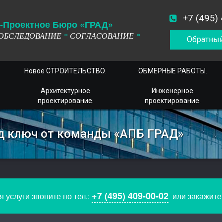
+7 (495)
-
П
роектное
Б
юро
«ГРАД»
ОБСЛЕДОВАНИЕ
СОГЛАСОВАНИЕ
*
*
Обратный
Новое СТРОИТЕЛЬСТВО.
ОБМЕРНЫЕ РАБОТЫ.
Архитектурное
Инженерное
проектирование.
проектирование.
д ключ от команды «АПБ ГРАД»
+7 (495) 409-00-02
 услуги звоните по тел.:
или закажит