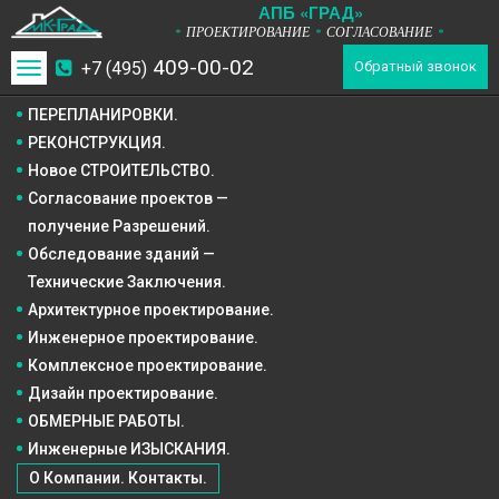
А
П
Б
«ГРАД»
ПРОЕКТИРОВАНИЕ
СОГЛАСОВАНИЕ
*
*
*
409-00-02
+7 (495)
Toggle
Обратный звонок
navigation
ПЕРЕПЛАНИРОВКИ.
РЕКОНСТРУКЦИЯ.
Новое СТРОИТЕЛЬСТВО.
Согласование проектов —
получение Разрешений.
Обследование зданий —
Технические Заключения.
Архитектурное
проектирование.
Инженерное
проектирование.
Комплексное
проектирование.
Дизайн
проектирование.
ОБМЕРНЫЕ РАБОТЫ.
Инженерные ИЗЫСКАНИЯ.
О Компании. Контакты.