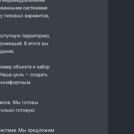
ая индивидуальными
рованными системами
у типовых вариантов,
оступную территорию,
никаций. В итоге вы
дания,
азмер объекта и набор
 Наша цель — создать
и комфортным.
исов. Мы готовы
только готовую
алистами. Мы предложим