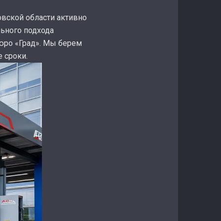
овской области активно
льного подхода
юро «Град». Мы берем
 сроки.