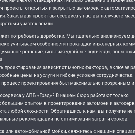
ие, начиная от стандартных типовых решений и заканчив
ся проекты открытых и закрытых автомоек, с автоматизи
. Заказывая проект автосервиса у нас, вы получаете масс
кретный участок земли.
жет потребовать доработки. Мы тщательно анализируем д
акже учитываем особенности прокладки инженерных комму
родуманное решение, включая удобные подъезды, зоны ожи
я.
ь проектирования зависит от многих факторов, включая р
собные цены на услуги и гибкие условия сотрудничества.
бы процесс проектирования был максимально прозрачным 
тосервиса у АПБ «Град»? В нашем бюро работают только
 большим опытом в проектировании автомоек и автосерв
та любой сложности. Обратившись к нам, вы получите не 
альные рекомендации по оптимизации затрат и сроков.
иса или автомобильной мойки, свяжитесь с нашими специ