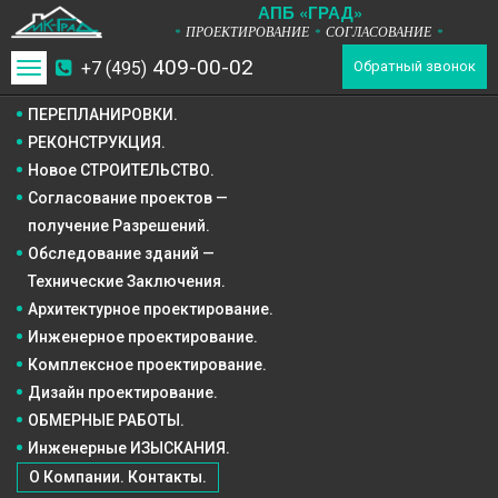
А
П
Б
«ГРАД»
ПРОЕКТИРОВАНИЕ
СОГЛАСОВАНИЕ
*
*
*
409-00-02
+7 (495)
Toggle
Обратный звонок
navigation
ПЕРЕПЛАНИРОВКИ.
РЕКОНСТРУКЦИЯ.
Новое СТРОИТЕЛЬСТВО.
Согласование проектов —
получение Разрешений.
Обследование зданий —
Технические Заключения.
Архитектурное
проектирование.
Инженерное
проектирование.
Комплексное
проектирование.
Дизайн
проектирование.
ОБМЕРНЫЕ РАБОТЫ.
Инженерные ИЗЫСКАНИЯ.
О Компании. Контакты.