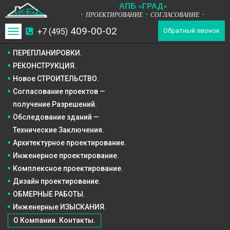
А
П
Б
«ГРАД»
ПРОЕКТИРОВАНИЕ
СОГЛАСОВАНИЕ
*
*
*
409-00-02
+7 (495)
Toggle
Обратный звонок
navigation
ПЕРЕПЛАНИРОВКИ.
РЕКОНСТРУКЦИЯ.
Новое СТРОИТЕЛЬСТВО.
Согласование проектов —
получение Разрешений.
Обследование зданий —
Технические Заключения.
Архитектурное
проектирование.
Инженерное
проектирование.
Комплексное
проектирование.
Дизайн
проектирование.
ОБМЕРНЫЕ РАБОТЫ.
Инженерные ИЗЫСКАНИЯ.
О Компании. Контакты.