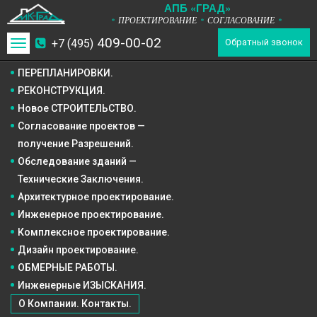
А
П
Б
«ГРАД»
ПРОЕКТИРОВАНИЕ
СОГЛАСОВАНИЕ
*
*
*
409-00-02
+7 (495)
Toggle
Обратный звонок
navigation
ПЕРЕПЛАНИРОВКИ.
РЕКОНСТРУКЦИЯ.
Новое СТРОИТЕЛЬСТВО.
Согласование проектов —
получение Разрешений.
Обследование зданий —
Технические Заключения.
Архитектурное
проектирование.
Инженерное
проектирование.
Комплексное
проектирование.
Дизайн
проектирование.
ОБМЕРНЫЕ РАБОТЫ.
Инженерные ИЗЫСКАНИЯ.
О Компании. Контакты.