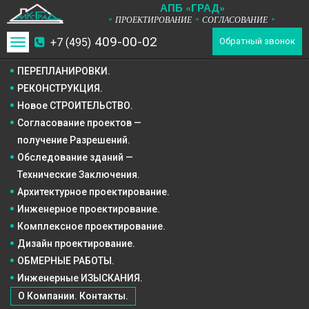
А
П
Б
«ГРАД»
ПРОЕКТИРОВАНИЕ
СОГЛАСОВАНИЕ
*
*
*
409-00-02
+7 (495)
Toggle
Обратный звонок
navigation
ПЕРЕПЛАНИРОВКИ.
РЕКОНСТРУКЦИЯ.
Новое СТРОИТЕЛЬСТВО.
Согласование проектов —
получение Разрешений.
Обследование зданий —
Технические Заключения.
Архитектурное
проектирование.
Инженерное
проектирование.
Комплексное
проектирование.
Дизайн
проектирование.
ОБМЕРНЫЕ РАБОТЫ.
Инженерные ИЗЫСКАНИЯ.
О Компании. Контакты.