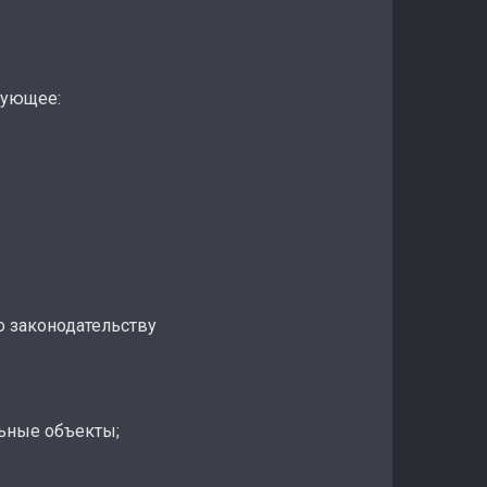
дующее:
о законодательству
льные объекты;