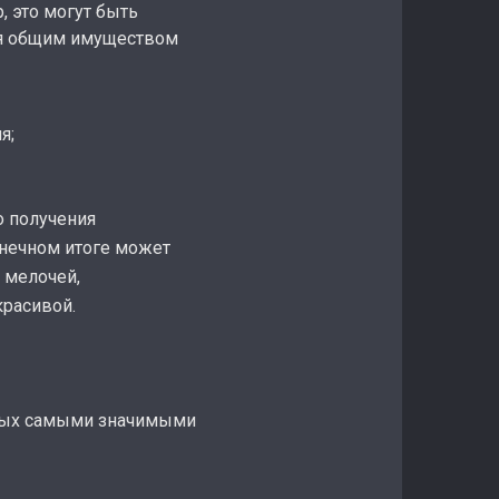
 это могут быть
ся общим имуществом
я;
о получения
онечном итоге может
 мелочей,
красивой.
орых самыми значимыми