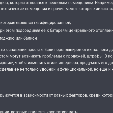
дью, которая относится к нежилым помещениям. Например,
 технические помещения и прочие места, которые являют
которая является газифицированной;
при этом подсоединяя ее к батареям центрального отоплени
лоджию или балкон.
 на основании проекта. Если перепланировка выполнена д
отом могут возникать проблемы с продажей, штрафы. В к
ровки, чтобы изменить стиль интерьера, продумать его до
делав ее не только удобной и функциональной, но еще и 
рьируется в зависимости от разных факторов, среди кот
кции, которые придется корректировать;