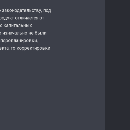
 законодательству, под
одукт отличается от
ос капитальных
е изначально не были
 перепланировки,
екта, то корректировки