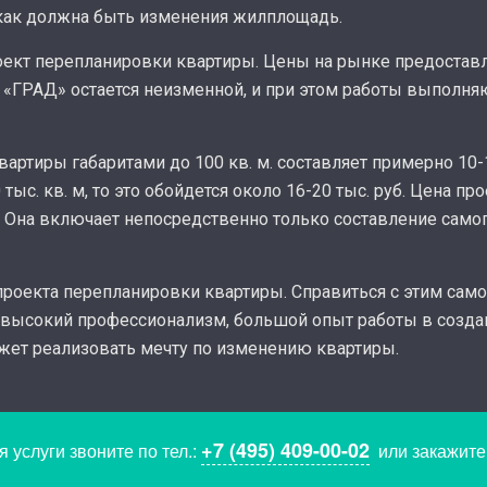
, как должна быть изменения жилплощадь.
оект перепланировки квартиры. Цены на рынке предоставл
 «ГРАД» остается неизменной, и при этом работы выполня
артиры габаритами до 100 кв. м. составляет примерно 10-1
с. кв. м, то это обойдется около 16-20 тыс. руб. Цена п
. Она включает непосредственно только составление само
роекта перепланировки квартиры. Справиться с этим само
высокий профессионализм, большой опыт работы в созда
ожет реализовать мечту по изменению квартиры.
+7 (495) 409-00-02
 услуги звоните по тел.:
или закажит