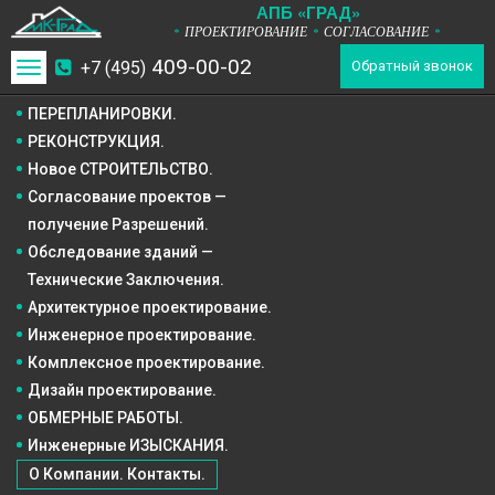
А
П
Б
«ГРАД»
ПРОЕКТИРОВАНИЕ
СОГЛАСОВАНИЕ
*
*
*
409-00-02
+7 (495)
Toggle
Обратный звонок
navigation
ПЕРЕПЛАНИРОВКИ.
РЕКОНСТРУКЦИЯ.
Новое СТРОИТЕЛЬСТВО.
Согласование проектов —
получение Разрешений.
Обследование зданий —
Технические Заключения.
Архитектурное
проектирование.
Инженерное
проектирование.
Комплексное
проектирование.
Дизайн
проектирование.
ОБМЕРНЫЕ РАБОТЫ.
Инженерные ИЗЫСКАНИЯ.
О Компании. Контакты.