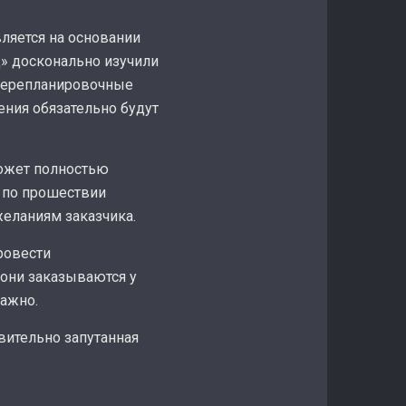
ляется на основании
д» досконально изучили
и перепланировочные
ения обязательно будут
ожет полностью
т по прошествии
желаниям заказчика.
ровести
 они заказываются у
важно.
вительно запутанная