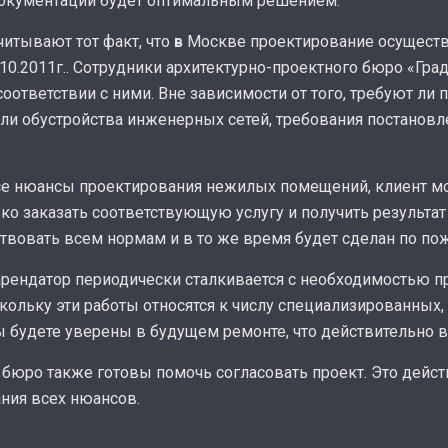
документации будет оптимальным решением.
читывают тот факт, что
в
Москве проектирование осуществ
10.2011г.. Сотрудники архитектурно-проектного бюро «Гра
соответствии с ними. Вне зависимости от того, требуют л
ли обустройства инженерных сетей, требования постановл
се нюансы проектирования нежилых помещений, клиент м
ько заказать соответствующую услугу и получить результа
ствовать всем нормам и в то же время будет сделан по по
рендатор периодически сталкивается с необходимостью п
ольку эти работы относятся к числу специализированных,
ы будете уверены в будущем ремонте, что действительно 
 бюро также готовы помочь согласовать проект. Это дейст
ания всех нюансов.