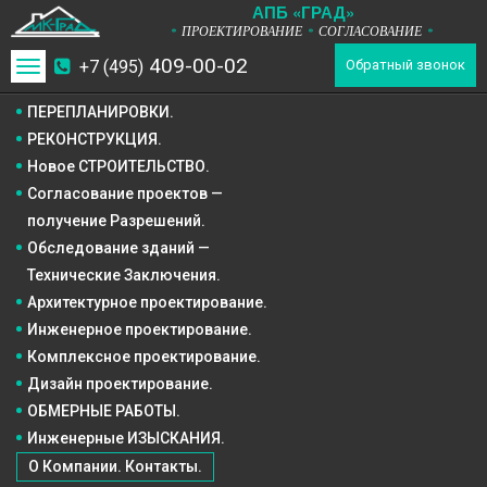
А
П
Б
«ГРАД»
ПРОЕКТИРОВАНИЕ
СОГЛАСОВАНИЕ
*
*
*
409-00-02
+7 (495)
Toggle
Обратный звонок
navigation
ПЕРЕПЛАНИРОВКИ.
РЕКОНСТРУКЦИЯ.
Новое СТРОИТЕЛЬСТВО.
Согласование проектов —
получение Разрешений.
Обследование зданий —
Технические Заключения.
Архитектурное
проектирование.
Инженерное
проектирование.
Комплексное
проектирование.
Дизайн
проектирование.
ОБМЕРНЫЕ РАБОТЫ.
Инженерные ИЗЫСКАНИЯ.
О Компании. Контакты.