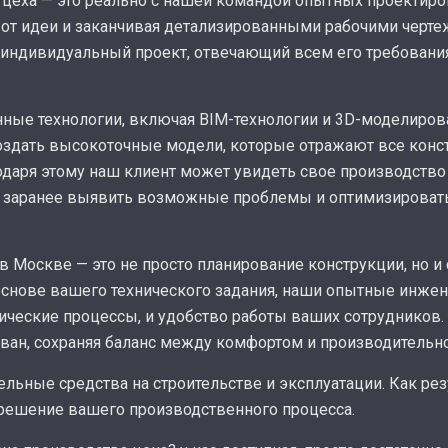
а цеха — это реально с нашей командой опытных проектир
 от идеи и заканчивая детализированными рабочими черте
 а индивидуальный проект, отвечающий всем его требова
ые технологии, включая BIM-технологии и 3D-моделирова
здать высокоточные модели, которые отражают все конс
даря этому наш клиент может увидеть свое производство
ь заранее выявить возможные проблемы и оптимизировать 
 Москве — это не просто планирование конструкции, но и
 основе вашего технического задания, наши опытные инж
огические процессы, и удобство работы ваших сотруднико
ван, сохраняя баланс между комфортом и производительн
льные средства на строительстве и эксплуатации. Как рез
 решение вашего производственного процесса.