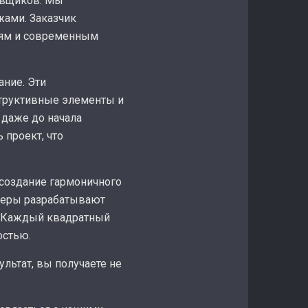
овщиков. Мы
жами. Заказчик
ниям и современным
ние. Эти
труктивные элементы и
 даже до начала
проект, что
 создание гармоничного
енеры разрабатывают
в. Каждый квадратный
остью.
ультат, вы получаете не