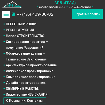
А
П
Б
«ГРАД»
ПРОЕКТИРОВАНИЕ
СОГЛАСОВАНИЕ
*
*
*
409-00-02
+7 (495)
Toggle
Обратный звонок
navigation
ПЕРЕПЛАНИРОВКИ.
РЕКОНСТРУКЦИЯ.
Новое СТРОИТЕЛЬСТВО.
Согласование проектов —
получение Разрешений.
Обследование зданий —
Технические Заключения.
Архитектурное
проектирование.
Инженерное
проектирование.
Комплексное
проектирование.
Дизайн
проектирование.
ОБМЕРНЫЕ РАБОТЫ.
Инженерные ИЗЫСКАНИЯ.
О Компании. Контакты.