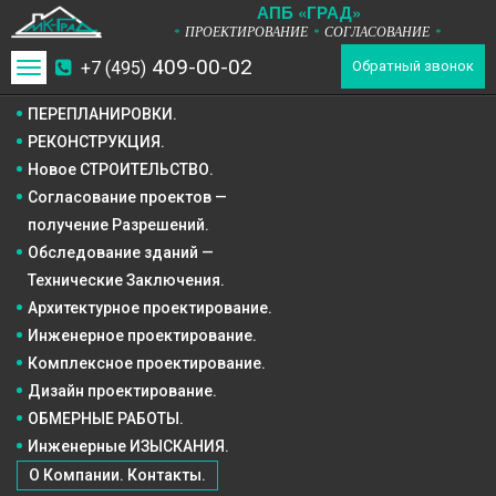
А
П
Б
«ГРАД»
ПРОЕКТИРОВАНИЕ
СОГЛАСОВАНИЕ
*
*
*
409-00-02
+7 (495)
Toggle
Обратный звонок
navigation
ПЕРЕПЛАНИРОВКИ.
РЕКОНСТРУКЦИЯ.
Новое СТРОИТЕЛЬСТВО.
Согласование проектов —
получение Разрешений.
Обследование зданий —
Технические Заключения.
Архитектурное
проектирование.
Инженерное
проектирование.
Комплексное
проектирование.
Дизайн
проектирование.
ОБМЕРНЫЕ РАБОТЫ.
Инженерные ИЗЫСКАНИЯ.
О Компании. Контакты.