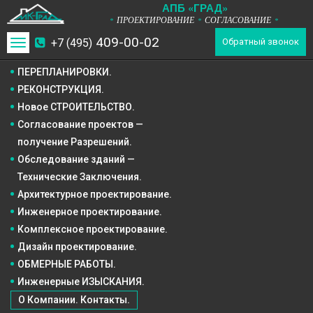
А
П
Б
«ГРАД»
ПРОЕКТИРОВАНИЕ
СОГЛАСОВАНИЕ
*
*
*
409-00-02
+7 (495)
Toggle
Обратный звонок
navigation
ПЕРЕПЛАНИРОВКИ.
РЕКОНСТРУКЦИЯ.
Новое СТРОИТЕЛЬСТВО.
Согласование проектов —
получение Разрешений.
Обследование зданий —
Технические Заключения.
Архитектурное
проектирование.
Инженерное
проектирование.
Комплексное
проектирование.
Дизайн
проектирование.
ОБМЕРНЫЕ РАБОТЫ.
Инженерные ИЗЫСКАНИЯ.
О Компании. Контакты.