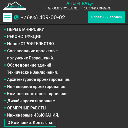
А
П
Б
«ГРАД»
ПРОЕКТИРОВАНИЕ
СОГЛАСОВАНИЕ
*
*
*
409-00-02
+7 (495)
Toggle
Обратный звонок
navigation
ПЕРЕПЛАНИРОВКИ.
РЕКОНСТРУКЦИЯ.
Новое СТРОИТЕЛЬСТВО.
Согласование проектов —
получение Разрешений.
Обследование зданий —
Технические Заключения.
Архитектурное
проектирование.
Инженерное
проектирование.
Комплексное
проектирование.
Дизайн
проектирование.
ОБМЕРНЫЕ РАБОТЫ.
Инженерные ИЗЫСКАНИЯ.
О Компании. Контакты.