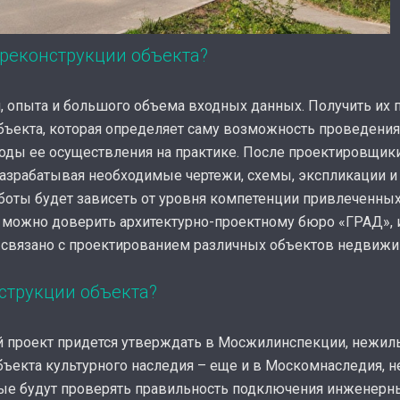
 реконструкции объекта?
, опыта и большого объема входных данных. Получить их 
бъекта, которая определяет саму возможность проведения
оды ее осуществления на практике. После проектировщи
азрабатывая необходимые чертежи, схемы, экспликации и 
боты будет зависеть от уровня компетенции привлеченных
и можно доверить архитектурно-проектному бюро «ГРАД»
 связано с проектированием различных объектов недвижи
нструкции объекта?
 проект придется утверждать в Мосжилинспекции, нежил
ъекта культурного наследия – еще и в Москомнаследия, н
ые будут проверять правильность подключения инженерных