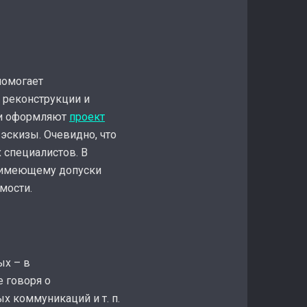
помогает
 реконструкции и
ки оформляют
проект
эскизы. Очевидно, что
 специалистов. В
, имеющему допуски
мости.
ых – в
е говоря о
 коммуникаций и т. п.