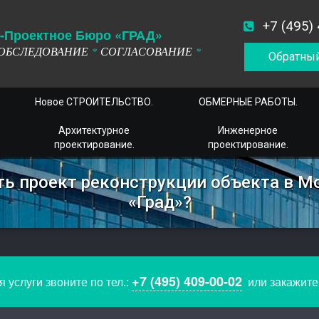
+7 (495)
-
П
роектное
Б
юро
«ГРАД»
ОБСЛЕДОВАНИЕ
СОГЛАСОВАНИЕ
*
*
Обратный
Новое СТРОИТЕЛЬСТВО.
ОБМЕРНЫЕ РАБОТЫ.
Архитектурное
Инженерное
проектирование.
проектирование.
ть проект реконструкции объекта в М
«Град»?
+7 (495) 409-00-02
 услуги звоните по тел.:
или закажит