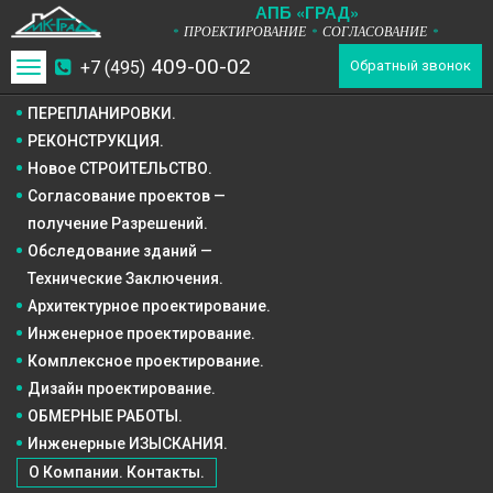
А
П
Б
«ГРАД»
ПРОЕКТИРОВАНИЕ
СОГЛАСОВАНИЕ
*
*
*
409-00-02
+7 (495)
Toggle
Обратный звонок
navigation
ПЕРЕПЛАНИРОВКИ.
РЕКОНСТРУКЦИЯ.
Новое СТРОИТЕЛЬСТВО.
Согласование проектов —
получение Разрешений.
Обследование зданий —
Технические Заключения.
Архитектурное
проектирование.
Инженерное
проектирование.
Комплексное
проектирование.
Дизайн
проектирование.
ОБМЕРНЫЕ РАБОТЫ.
Инженерные ИЗЫСКАНИЯ.
О Компании. Контакты.